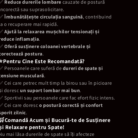
✅
Reduce durerile lombare
cauzate de postură
incorectă sau suprasolicitare.
✅
Îmbunătățește circulația sanguină
, contribuind
la o recuperare mai rapidă.
✅
Ajută la relaxarea mușchilor tensionați și
reduce inflamația
.
✅
Oferă susținere coloanei vertebrale și
corectează postura
.
⭐️Pentru Cine Este Recomandată?
✅ Persoanele care suferă de
dureri de spate și
tensiune musculară
.
✅ Cei care petrec mult timp la birou sau în picioare
și doresc
un suport lombar mai bun
.
✅ Sportivii sau persoanele care fac efort fizic intens.
✅ Cei care doresc
o postură corectă și confort
sporit zilnic
.
🛒Comandă Acum și Bucură-te de Susținere
și Relaxare pentru Spate!
Nu mai lăsa durerile de spate să îți afecteze