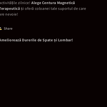
activitățile zilnice!
Alege Centura Magnetică
Terapeutică
și oferă coloanei tale suportul de care
are nevoie!
Share
Ameliorează Durerile de Spate și Lombar!