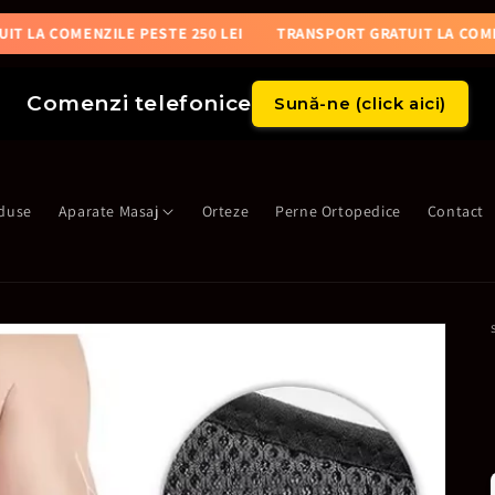
ATUIT LA COMENZILE PESTE 250 LEI
TRANSPORT GRATUIT LA C
Comenzi telefonice
Sună-ne (click aici)
duse
Aparate Masaj
Orteze
Perne Ortopedice
Contact