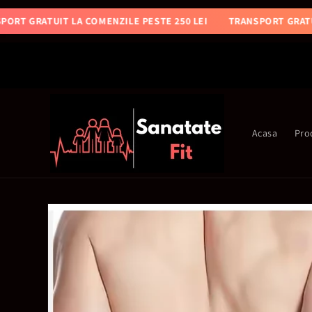
Salt la
ANSPORT GRATUIT LA COMENZILE PESTE 250 LEI
TRANSPORT GR
conținut
Acasa
Pro
Salt la
informațiile
despre
produs