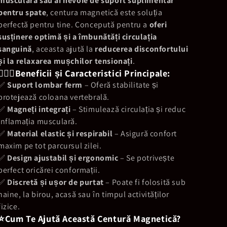
musculară sau ai nevoie de suport suplimentar
pentru spate
, centura magnetică este soluția
perfectă pentru tine. Concepută pentru a
oferi
susținere optimă și a îmbunătăți circulația
sanguină
, aceasta ajută la
reducerea disconfortului
și la relaxarea mușchilor tensionați
.
👨🏻‍⚕️Beneficii și Caracteristici Principale:
✅
Suport lombar ferm
– Oferă stabilitate și
protejează coloana vertebrală.
✅
Magneți integrați
– Stimulează circulația și reduc
inflamația musculară.
✅
Material elastic și respirabil
– Asigură confort
maxim pe tot parcursul zilei.
✅
Design ajustabil și ergonomic
– Se potrivește
perfect oricărei conformații.
✅
Discretă și ușor de purtat
– Poate fi folosită sub
haine, la birou, acasă sau în timpul activităților
fizice.
⭐️Cum Te Ajută Această Centură Magnetică?