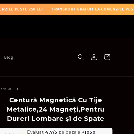
OMENZILE PESTE 250 LEI
TRANSPORT GRATUIT LA COMENZILE P
Conectați-
Coș
Blog
vă
SANATATEFIT
Centură Magnetică Cu Tije
Metalice,24 Magneți,Pentru
Dureri Lombare și de Spate
Evaluat
4.7/5
pe baza a
+1050